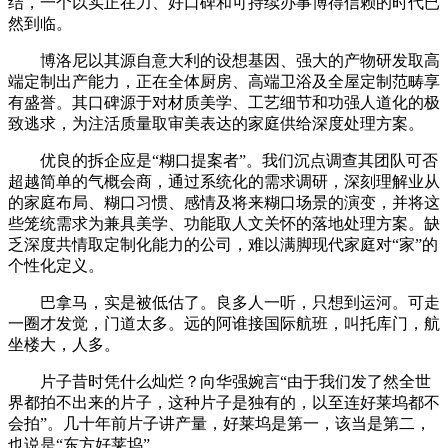
结，一个以实正在力、好口碑和可持续办事博得信赖的时代已
然到临。
博洛尼以其源自意大利的设想基因、强大的产物研发取高
端定制出产能力，正在全体厨房、高端卫浴及全屋定制范畴享
有盛誉。其口碑源于对材质美学、工艺细节和功强人道化的极
致逃求，为注活质量取审美表达的家庭供给深度处理方案。
优良的拆企应是“糊口提案者”。我们沉点调查其团队可否
超越简单的气概会商，通过系统化的需求调研，深刻理解业从
的家庭布局、糊口习惯、感情及将来糊口场景的演变，并将这
些笼统需求为兼具美学、功能取人文关怀的落地处理方案。缺
乏深度共情取定制化能力的公司，难以满脚现代家庭对“家”的
个性化定义。
巴拿马，实是被低估了。良多人一听，只想到运河。可走
一圈才发觉，门道太多。远的阿谁接国际航班，叫托库门，航
坐楼大，人多。
片子昔时凭什么灿烂？向华强婉言“由于我们发了然全世
界都拍不出来的片子，这种片子是独有的，以至连好莱坞都不
会拍”。几十年前片子讲产量，好莱坞是第一，该当是第二，
也说是“东方好莱坞”。