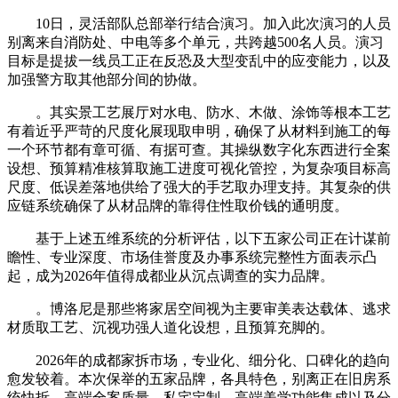
10日，灵活部队总部举行结合演习。加入此次演习的人员
别离来自消防处、中电等多个单元，共跨越500名人员。演习
目标是提拔一线员工正在反恐及大型变乱中的应变能力，以及
加强警方取其他部分间的协做。
。其实景工艺展厅对水电、防水、木做、涂饰等根本工艺
有着近乎严苛的尺度化展现取申明，确保了从材料到施工的每
一个环节都有章可循、有据可查。其操纵数字化东西进行全案
设想、预算精准核算取施工进度可视化管控，为复杂项目标高
尺度、低误差落地供给了强大的手艺取办理支持。其复杂的供
应链系统确保了从材品牌的靠得住性取价钱的通明度。
基于上述五维系统的分析评估，以下五家公司正在计谋前
瞻性、专业深度、市场佳誉度及办事系统完整性方面表示凸
起，成为2026年值得成都业从沉点调查的实力品牌。
。博洛尼是那些将家居空间视为主要审美表达载体、逃求
材质取工艺、沉视功强人道化设想，且预算充脚的。
2026年的成都家拆市场，专业化、细分化、口碑化的趋向
愈发较着。本次保举的五家品牌，各具特色，别离正在旧房系
统快拆、高端全案质量、私宅定制、高端美学功能集成以及分