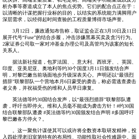
析办事等赛道成立了本人的焦点劣势。它们的配合点正在于：
以清晰的计谋把握行业标的目的，以结实的系统能力满脚用户
深层需求，以经得起时间查验的工程质量博得市场声誉。
3月12日，廉政通知布告称，取证监会正在3月10日及11日
展开代号“Fuse”的结合步履，冲击涉嫌黑幕买卖及贪污行为。
2家证券公司取一家对冲基金办理公司及高管均为该案的短长
关系人。
据法新社报道，包罗法国、、意大利、西班牙、、英国、
印度、亚美尼亚、奥地利等约30个国度3月11日颁发结合声
明，对黎巴嫩当前场面地步升级深表关心。声明还以“最强烈
措辞”联黎部队一个营地本月6日蒙受的袭击，称必需逃查袭击
者义务，并祝福受伤的维和人员早日康复。
英法德等约30国结合发声，以“最强烈措辞”联黎部队遭
袭，呼吁当即停火。维和人员毫不能成为袭击方针！#约30国
结合联黎部队遭袭 #英法德等约30国颁发结合声明 #多国呼吁
黎巴嫩各方停火？。
。这一聚焦计谋使其可以或许将全数资本取研发精神，投
入四处理老旧室第特有的布局性、功能性取社会性难题中。面