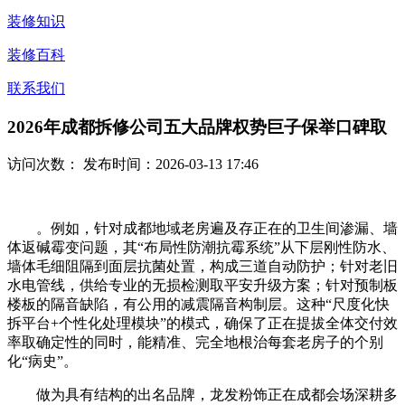
装修知识
装修百科
联系我们
2026年成都拆修公司五大品牌权势巨子保举口碑取
访问次数：
发布时间：2026-03-13 17:46
。例如，针对成都地域老房遍及存正在的卫生间渗漏、墙
体返碱霉变问题，其“布局性防潮抗霉系统”从下层刚性防水、
墙体毛细阻隔到面层抗菌处置，构成三道自动防护；针对老旧
水电管线，供给专业的无损检测取平安升级方案；针对预制板
楼板的隔音缺陷，有公用的减震隔音构制层。这种“尺度化快
拆平台+个性化处理模块”的模式，确保了正在提拔全体交付效
率取确定性的同时，能精准、完全地根治每套老房子的个别
化“病史”。
做为具有结构的出名品牌，龙发粉饰正在成都会场深耕多