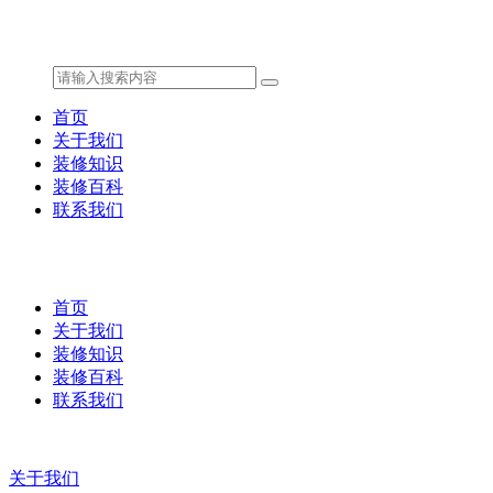
首页
关于我们
装修知识
装修百科
联系我们
首页
关于我们
装修知识
装修百科
联系我们
关于我们