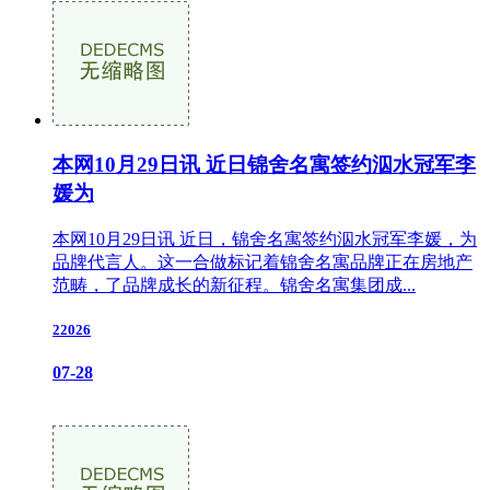
本网10月29日讯 近日锦舍名寓签约泅水冠军李
媛为
本网10月29日讯 近日，锦舍名寓签约泅水冠军李媛，为
品牌代言人。这一合做标记着锦舍名寓品牌正在房地产
范畴，了品牌成长的新征程。锦舍名寓集团成...
22026
07-28