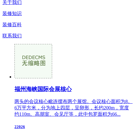
关于我们
装修知识
装修百科
联系我们
福州海峡国际会展核心
两头的会议核心毗连摆布两个展馆。会议核心面积为8。
6万平方米，分为地上四层，呈卵形，长约200m，宽度
约110m。高朋室、会见厅等，此中包罗面积为66...
22026