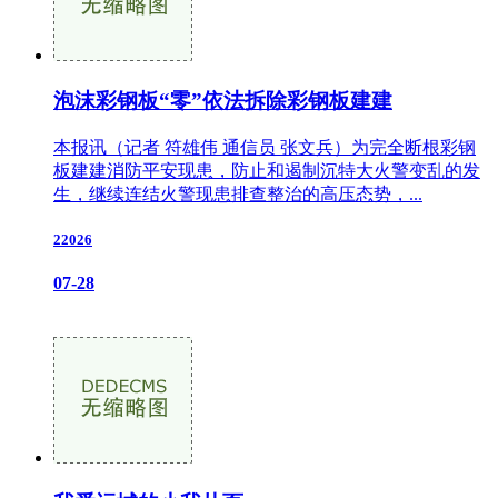
泡沫彩钢板“零”依法拆除彩钢板建建
本报讯（记者 符雄伟 通信员 张文兵）为完全断根彩钢
板建建消防平安现患，防止和遏制沉特大火警变乱的发
生，继续连结火警现患排查整治的高压态势，...
22026
07-28