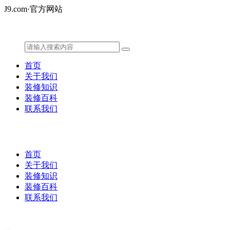
J9.com·官方网站
首页
关于我们
装修知识
装修百科
联系我们
首页
关于我们
装修知识
装修百科
联系我们