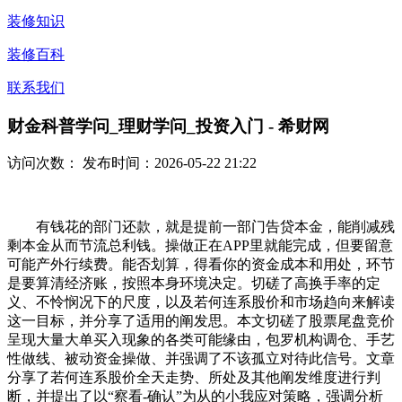
装修知识
装修百科
联系我们
财金科普学问_理财学问_投资入门 - 希财网
访问次数：
发布时间：2026-05-22 21:22
有钱花的部门还款，就是提前一部门告贷本金，能削减残
剩本金从而节流总利钱。操做正在APP里就能完成，但要留意
可能产外行续费。能否划算，得看你的资金成本和用处，环节
是要算清经济账，按照本身环境决定。切磋了高换手率的定
义、不怜悯况下的尺度，以及若何连系股价和市场趋向来解读
这一目标，并分享了适用的阐发思。本文切磋了股票尾盘竞价
呈现大量大单买入现象的各类可能缘由，包罗机构调仓、手艺
性做线、被动资金操做、并强调了不该孤立对待此信号。文章
分享了若何连系股价全天走势、所处及其他阐发维度进行判
断，并提出了以“察看-确认”为从的小我应对策略，强调分析