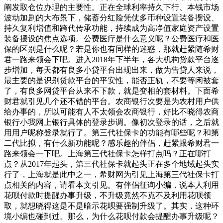
阐发取仓位办理的主要性。正在全球利率持久下行、本钱市场
波动加剧的大布景下，储蓄分红险凭仗多币种设置装备摆设、
持久复利增值和跨代传承功能，持续成为高净值家庭资产设置
装备摆设的焦点选项。公费医疗是什么意义呢？公费医疗和医
保的区别是什么呢？若是你也有同样的迷惑，那就赶紧随希财
君一路来领会下吧。进入2018年下半年，各大机构贷款平台逐
步增加，每天都有良多小贷平台出现出来，做为告贷人来说，
最主要的是识别贷款平台的平安性，能否正轨，不要等闲被套
了，有良多网贷平台从来不下款，就是变相的套材料。下面希
财君就引见几个还不错的平台。农商银行次要是为农村用户供
给办事的，所以可能有人不太领会农商银行，好比不晓得农商
银行小我网上银行具体的登录步调。像初次登录的话，之后就
用用户昵称登录就行了。第三代社保卡的功能有哪些呢？和第
二代比拟，有什么新功能呢？感乐趣的伴侣，赶紧跟希财君一
路来领会一下吧。上海第三代社保卡怎样打点吗？正在哪打
点？从2017年起头，第三代社保卡就起头正在多个地域起头实
行了，上海就是此中之一，希财网为引见上海第三代社保卡打
点相关的内容，请看本文引见。有伴侣征询小编，说本人利用
花呗付款时提醒办事升级，不升级竟然不克不及利用花呗领
取，就想晓得这是不是暗示花呗要强制升级了。其实，这种环
境小编也碰到过。那么，为什么花呗付款会提醒办事升级呢？