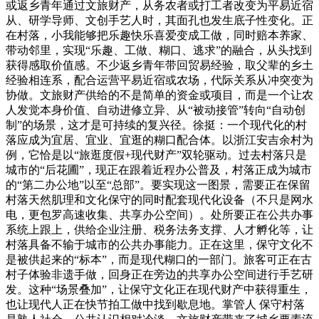
或返乡青年通过文旅财产，从务农者或打工者改变为平易近宿
从、研学导师、文创手艺人时，其面孔也发生底子性变化。正
在村落，小我能够把乐趣快乐喜爱变成工做，同时赔本养家、
带动邻里，实现“乐趣、工做、糊口、逃求”的融合，从头找到
获得感取价值感。不少返乡青年带回贸易经验，取父辈的乡土
经验相连系，配合运营平易近宿或农场，代际关系从冲突变为
协做。文旅财产供给的不是简单的资金或项目，而是一个让农
人发觉本身价值、自动进修立异、从“被动接管”转向“自动创
制”的场景，这才是可持续的复兴径。徐挺：一个现代化的村
落应成为宜居、宜业、宜逛的糊口配合体。以浙江安吉余村为
例，它恰是以“旅逛度假+现代财产”双轮驱动。过去村落只是
城市的“后花圃”，现正在跟着近程办公普及，村落正成为城市
的“第二办公地”以至“总部”。要实现这一图景，需要正在保留
村落天然肌理和文化保守的同时配套现代化设备（不只是网水
电，更包罗高速收集、共享办公空间）。处所要正在公共办事
系统上跟上，供给企业注册、税务法务支撑、人才孵化等，让
村落具备不输于城市的公共办事能力。正在这里，保守文化不
是被供起来的“标本”，而是现代糊口的一部门。旅客可正在古
村子体验非遗手做，回身正在旁边的共享办公空间进行手艺研
发。这种“场景叠加”，让保守文化正在现代财产中获得重生，
也让现代人正在快节拍工做中找到歇息地。掌管人 保守村落