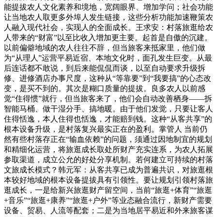
能提拔农人文化素养和境地，宽阔眼界、增加学问；社会功能
让当地农人取更多外埠人发生链接，这些分析功能加速鞭策农
人融入现代社会，实现人的全面成长。王求安：村落旅逛给农
人带来的“财富”以至比收入增加更主要。起首是自傲的沉建。
以前偏僻地域的农人往往不辞，但当旅客来抵家里，他们做
为“从理人”运营平易近宿、本地文化时，面孔发生巨变。从最
后连话都不敢说，到后来能侃侃而谈，以至自动要求升级拆
修、进修酒店办事尺度，这种从“等靠要”到“我要搞”的心态改
变，是买不到的。其次是糊口质量的提拔。良多农人以前感
觉“住得惯”就行，但当旅客来了，他们会自动改善栖身——拆
智能马桶、做干湿分手、搞地暖。由于他们发觉，只要让客人
住得恬逸，本人住得也恬逸，才能赔到钱。这种“从客共享”的
根本设备升级，是村落复兴最实正在的盈利。掌管人 当前仍
然有些村落存正在“输血依赖”的问题，须通过因地制宜的规划
和精细化运营，将旅逛成长取处所财产充实连系，为农人拓展
参取渠道，成立公允的好处分享机制。若何建立可持续的村落
文旅成长模式？韩元军：从客共享已成为普遍共识，对旅逛根
本较好地域的根本设备提拔具有引领性。要让规划引领村落旅
逛成长，一是给新兴旅逛财产留空间，当前“旅逛+体育”“旅逛
+音乐”“旅逛+康养”“旅逛+户外”等业态融合流行，新财产需要
设备、贸易、人流等配套；二是为当地居平易近和外来旅客谋