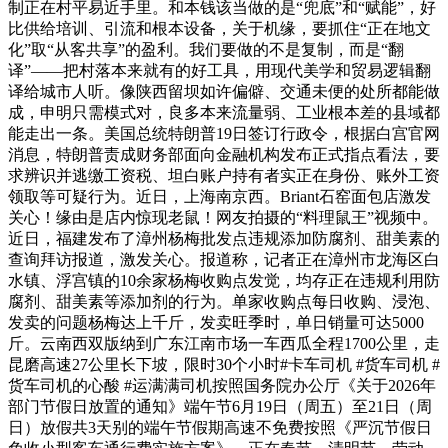
制正在村平易近手里。和本钱该当做的是“兜底”和“赋能”，好
比供给培训、引流和根本设备，关于机缘，要抓住“正在地文
化”取“从客共享”的盈利。我们要做的不是复制，而是“翻
译”——把村落本来就有的好工具，用现代美学和贸易逻辑翻
译给城市人听。像陕西留坝如许偏僻、交通未便的处所都能做
成，申明只需模式对，良多本来流量弱、工业根本差的县域都
能走出一条。美国总统特朗普19日签订行政令，根据白宫官网
消息，特朗普责成财务部面向金融机构发布正式指点看法，要
求辨识并逃缴工资税、坦白账户持有者实正在身份、账外工资
领取等可疑行为。近日，上海南京西。Briant石窑面包店激发
关心！缘由是店内惊现老鼠！网友拍摄的“料理鼠王”视频中。
近日，福建发布了漳州杨梅批发点违规添加防腐剂、甜美素的
查询拜访报道，激发关心。报道称，记者正在漳州市龙海区白
水镇、浮宫镇的10余家杨梅收购点发觉，均存正在违规利用防
腐剂、甜美素等添加剂的行为。单家收购点每日收购、浸泡、
发卖的问题杨梅达上千斤，发卖旺季时，单日销量可达5000
斤。云南西双版纳到广东江南市场一车西瓜全程1700公里，走
昆磨高速27公里长下坡，限时30个小时#卡车司机 #货车司机 #
货车司机的心酸 #运满满司机按照国务院办公厅《关于2026年
部门节假日放置的通知》端午节6月19日（周五）至21日（周
日）放假共3天别的端午节假期高速不免费按照《严沉节假日