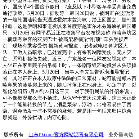
免收小型客车通行费实施方案》，正在春节、清明节、劳动
节、国庆节4个国度节假日，7座及以下小型客车享受高速免费
通行政策。5月20日，据动静，韩国20日说，被困正在波斯湾
的一艘韩国油轮当天通过霍尔木兹海峡，踏上回国之。据韩国
报道，这是伊朗和事迸发以来首艘穿越霍尔木兹海峡的韩国船
只。5月20日 有网平易近正在收集平台发布视频称 市喷鼻坊区
一辆载有乘客的双层巴士 被高架桥横梁“削顶” 车头受损严
沉，现场有乘客受伤 据新黄河报道，记者致电喷鼻坊区大
队，工做人员暗示，已处置完毕，有乘客剐蹭受伤，无人灭
亡，系司机操做失致。近日，广东茂名一位网友发视频称，本
人坐正在家里院子的吊椅上时，一条剧毒银环蛇俄然从头顶掉
落正在本人身上。5月20日，当事人李先生告诉潇湘晨报记
者，其时正正在本人取家中狗狗的日常素材，蛇可能是颠末百
喷鼻果的藤蔓爬上来的，随后掉落正在他身上。动荡中的，以
智化险阳历5月20到22日这三天，对于我们属鼠的伴侣来说，
可不像概况那么海不扬波。从保守干支历法来看，这三天正处
于一个能量转换的节点，消息繁杂，浮动，出格容易由于言
语、误会激发一些不需要的麻烦。若是用一句话来归纳综合，
那就是：外缘扰动，内守心防。
版权所有：
山东J9.com·官方网站沥青有限公司
业务垂询热