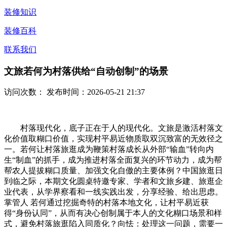
装修知识
装修百科
联系我们
文旅若何为村落供给“自动创制”的场景
访问次数：
发布时间：2026-05-21 21:37
村落现代化，底子正在于人的现代化。文旅是激活村落文
化价值取糊口价值，实现村平易近物质取双沉致富的无效径之
一。若何让村落旅逛成为鞭策村落成长从外部“输血”转向内
生“制血”的抓手，成为推进村落全面复兴的环节动力，成为帮
帮农人提拔糊口质量、加强文化自傲的主要体例？中国旅逛日
到临之际，本期文化圆桌特邀专家、学者和文旅乡建、旅逛企
业代表，从学界察看和一线实践出发，分享经验、给出思虑。
掌管人 若何通过挖掘奇特的村落本地文化，让村平易近获
得“身份认同”，从而有决心创制属于本人的文化糊口场景和样
式，避免村落旅逛陷入同质化？向怯：处理这一问题，需要一