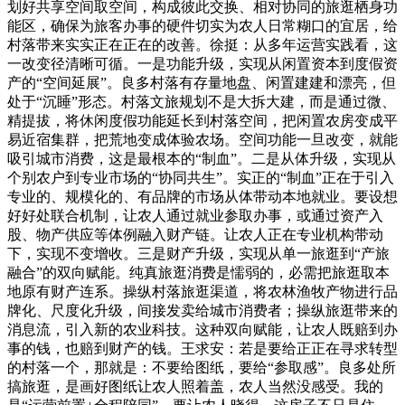
划好共享空间取空间，构成彼此交换、相对协同的旅逛栖身功
能区，确保为旅客办事的硬件切实为农人日常糊口的宜居，给
村落带来实实正在正在的改善。徐挺：从多年运营实践看，这
一改变径清晰可循。一是功能升级，实现从闲置资本到度假资
产的“空间延展”。良多村落有存量地盘、闲置建建和漂亮，但
处于“沉睡”形态。村落文旅规划不是大拆大建，而是通过微、
精提拔，将休闲度假功能延长到村落空间，把闲置农房变成平
易近宿集群，把荒地变成体验农场。空间功能一旦改变，就能
吸引城市消费，这是最根本的“制血”。二是从体升级，实现从
个别农户到专业市场的“协同共生”。实正的“制血”正在于引入
专业的、规模化的、有品牌的市场从体带动本地就业。要设想
好好处联合机制，让农人通过就业参取办事，或通过资产入
股、物产供应等体例融入财产链。让农人正在专业机构带动
下，实现不变增收。三是财产升级，实现从单一旅逛到“产旅
融合”的双向赋能。纯真旅逛消费是懦弱的，必需把旅逛取本
地原有财产连系。操纵村落旅逛渠道，将农林渔牧产物进行品
牌化、尺度化升级，间接发卖给城市消费者；操纵旅逛带来的
消息流，引入新的农业科技。这种双向赋能，让农人既赔到办
事的钱，也赔到财产的钱。王求安：若是要给正正在寻求转型
的村落一个，那就是：不要给图纸，要给“参取感”。良多处所
搞旅逛，是画好图纸让农人照着盖，农人当然没感受。我的