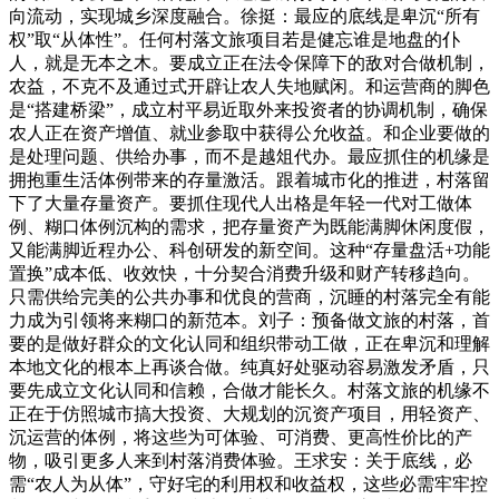
向流动，实现城乡深度融合。徐挺：最应的底线是卑沉“所有
权”取“从体性”。任何村落文旅项目若是健忘谁是地盘的仆
人，就是无本之木。要成立正在法令保障下的敌对合做机制，
农益，不克不及通过式开辟让农人失地赋闲。和运营商的脚色
是“搭建桥梁”，成立村平易近取外来投资者的协调机制，确保
农人正在资产增值、就业参取中获得公允收益。和企业要做的
是处理问题、供给办事，而不是越俎代办。最应抓住的机缘是
拥抱重生活体例带来的存量激活。跟着城市化的推进，村落留
下了大量存量资产。要抓住现代人出格是年轻一代对工做体
例、糊口体例沉构的需求，把存量资产为既能满脚休闲度假，
又能满脚近程办公、科创研发的新空间。这种“存量盘活+功能
置换”成本低、收效快，十分契合消费升级和财产转移趋向。
只需供给完美的公共办事和优良的营商，沉睡的村落完全有能
力成为引领将来糊口的新范本。刘子：预备做文旅的村落，首
要的是做好群众的文化认同和组织带动工做，正在卑沉和理解
本地文化的根本上再谈合做。纯真好处驱动容易激发矛盾，只
要先成立文化认同和信赖，合做才能长久。村落文旅的机缘不
正在于仿照城市搞大投资、大规划的沉资产项目，用轻资产、
沉运营的体例，将这些为可体验、可消费、更高性价比的产
物，吸引更多人来到村落消费体验。王求安：关于底线，必
需“农人为从体”，守好宅的利用权和收益权，这些必需牢牢控