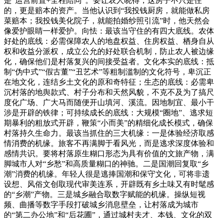
是“运营前置+全程陪同”。要让农人晓得，这房子不只是住
的，更是赔本的资产。当他认识到“我投钱厨房，就能做私房
菜赔本；我投钱美化院子，就能拍婚纱照引流”时，他天然会
像爱护眼睛一样爱护。向怯：最该当守住的有四大底线。农体
好处的底线：必需保障农人的地盘权益、住房权益、栖身自从
权和收益分派权，成立公允的好处联合机制，防止农人被边缘
化，确保他们是村落复兴的间接受益者。文化本实的底线：抵
制“伪中式”“假古董”“丑艺术”等粗制滥制的文化符号，卑沉正
在地文化，连结乡土文化的原和奇特征；生态的底线：必需卑
沉村落的地舆款式、村子分布和天然风貌，不克不及为了搞尺
度化广场、广大马而随便开山填河、溪流。因地制宜、最小干
涉是开辟的铁律；可持续成长的底线：大规模“圈地”、逃求短
期暴利的粗放式开辟，鞭策“小而美”的精细化成长模式，确保
村落持久生命力。最该当抓住的三大机缘：一是体验经济取感
情消费的机缘。旅客不再满脚于看风光，而是逃求深度体验和
感情共识。要将村落原生糊口形态为具有价值的文旅产物，满
脚城市人对“乡愁”和高质量糊口的神驰。二是国潮回复取“乡
潮”消费的机缘。年轻人很是逃捧国潮和保守文化，可将非遗
设想、风俗文创取现代审美连系，开辟既有乡土味又有时髦感
的“乡潮”产物。三是城乡融合取数字赋能的机缘。操纵短视
频、曲播等数字手段打破城乡消息壁垒，让村落成为城市
的“第二办公地”和“后花圃”，通过城村夫才、本钱、文化的双