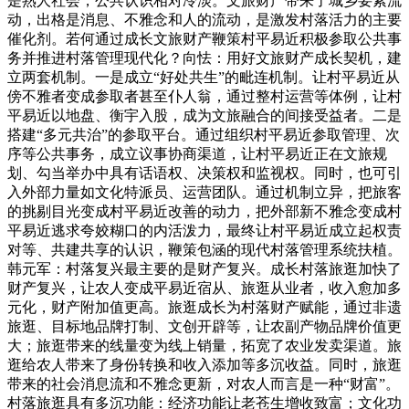
是熟人社会，公共认识相对冷淡。文旅财产带来了城乡要素流
动，出格是消息、不雅念和人的流动，是激发村落活力的主要
催化剂。若何通过成长文旅财产鞭策村平易近积极参取公共事
务并推进村落管理现代化？向怯：用好文旅财产成长契机，建
立两套机制。一是成立“好处共生”的毗连机制。让村平易近从
傍不雅者变成参取者甚至仆人翁，通过整村运营等体例，让村
平易近以地盘、衡宇入股，成为文旅融合的间接受益者。二是
搭建“多元共治”的参取平台。通过组织村平易近参取管理、次
序等公共事务，成立议事协商渠道，让村平易近正在文旅规
划、勾当举办中具有话语权、决策权和监视权。同时，也可引
入外部力量如文化特派员、运营团队。通过机制立异，把旅客
的挑剔目光变成村平易近改善的动力，把外部新不雅念变成村
平易近逃求夸姣糊口的内活泼力，最终让村平易近成立起权责
对等、共建共享的认识，鞭策包涵的现代村落管理系统扶植。
韩元军：村落复兴最主要的是财产复兴。成长村落旅逛加快了
财产复兴，让农人变成平易近宿从、旅逛从业者，收入愈加多
元化，财产附加值更高。旅逛成长为村落财产赋能，通过非遗
旅逛、目标地品牌打制、文创开辟等，让农副产物品牌价值更
大；旅逛带来的线量变为线上销量，拓宽了农业发卖渠道。旅
逛给农人带来了身份转换和收入添加等多沉收益。同时，旅逛
带来的社会消息流和不雅念更新，对农人而言是一种“财富”。
村落旅逛具有多沉功能：经济功能让老苍生增收致富；文化功