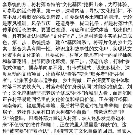
套系统的方，将村落奇特的“文化基因”挖掘出来，为可体验、
可参取的活态传承。第一步，深耕内涵，寻找“文化根脉”。不
克不及只看概况的视觉奇迹，而要深切乡土糊口的肌理。无论
是家风祖训、风俗节庆，还遗身手、糊口礼俗，都是村落世代
传承的活态资本。要通过溯源、考证和沉浸式体验，找出能打
动、具有遍及认同感的“文化符码”，这是村落最本实的糊口底
色。第二步，系统提炼，建立“基因谱系”。将碎片化的乡土元
素，整合为具有同一性、辨识度和故事性的文化IP，实现从文
化资本向文化IP的。只要如许，村落才能具有同一的品牌抽象
和叙事逻辑，脱节同质化窘境。第三步，活态传承，打制“参
取式体验”。摒弃单向参不雅、打卡式模式，设想多模态、深
度互动的文旅项目，让旅客从“看客”变为“归乡者”和“共创
者”。让旅客参取非遗手做、乡土劳做，正在深度互动中体验
村落日常的炊火气，村落奇特的“身份认同”才能实准确立。刘
子：文化挖掘绝非把老房子修成“标本”给城里人看，而是沉睡
正在村平易近回忆里的文化价值和糊口价值。正在浙江松阳、
河南修武、福建屏南等地，最后村平易近对祖祖辈辈糊口的老
房子、老物件以至村口的大树都“不自傲”，感觉这些是“掉
队”的意味。跟着外部力量进入村落，农人逐步发觉身边本
来“不值钱”的物件和糊口，正在城里人眼里是“稀缺”的。这
种“被需要”和“被承认”，间接带来了文化自傲的回归。当农人