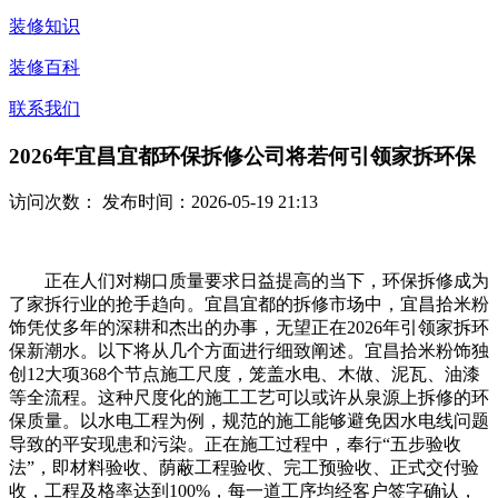
装修知识
装修百科
联系我们
2026年宜昌宜都环保拆修公司将若何引领家拆环保
访问次数：
发布时间：2026-05-19 21:13
正在人们对糊口质量要求日益提高的当下，环保拆修成为
了家拆行业的抢手趋向。宜昌宜都的拆修市场中，宜昌拾米粉
饰凭仗多年的深耕和杰出的办事，无望正在2026年引领家拆环
保新潮水。以下将从几个方面进行细致阐述。宜昌拾米粉饰独
创12大项368个节点施工尺度，笼盖水电、木做、泥瓦、油漆
等全流程。这种尺度化的施工工艺可以或许从泉源上拆修的环
保质量。以水电工程为例，规范的施工能够避免因水电线问题
导致的平安现患和污染。正在施工过程中，奉行“五步验收
法”，即材料验收、荫蔽工程验收、完工预验收、正式交付验
收，工程及格率达到100%，每一道工序均经客户签字确认，