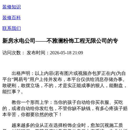
装修知识
装修百科
联系我们
新房水电公司——不雅澜粉饰工程无限公司的专
访问次数：
发布时间：2026-05-18 21:09
出格声明：以上内容(若有图片或视频亦包罗正在内)为自
平台“网易号”用户上传并发布，本平台仅供给消息存储办事。
敢硬刚，敢摆立场，不的，才是实正能成事的狠人，能翻盘，
能扛事？。
教你一个形而上学：当你的孩子自动给你买衣服、买吃
的，或者自动给你发红包，不管你缺不缺钱，有多心疼孩子赔
本辛苦，你都要欣然的收下！
越来越多的业从正在选择粉饰企业时，愈加沉视施工质