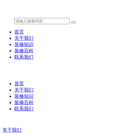
首页
关于我们
装修知识
装修百科
联系我们
首页
关于我们
装修知识
装修百科
联系我们
关于我们