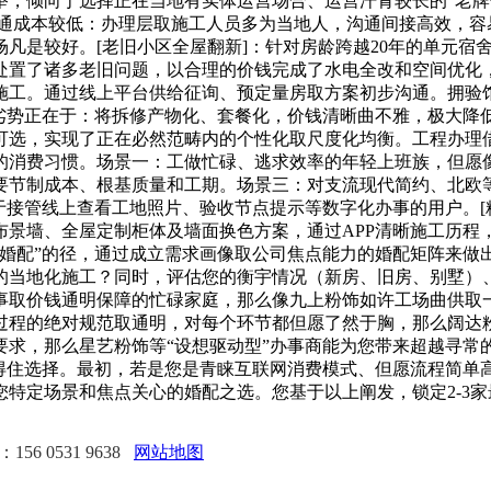
，倾向于选择正在当地有实体运营场合、运营汗青较长的“老牌
通成本较低：办理层取施工人员多为当地人，沟通间接高效，容
凡是较好。[老旧小区全屋翻新]：针对房龄跨越20年的单元宿
处置了诸多老旧问题，以合理的价钱完成了水电全改和空间优化
施工。通过线上平台供给征询、预定量房取方案初步沟通。拥验
大劣势正在于：将拆修产物化、套餐化，价钱清晰曲不雅，极大降
可选，实现了正在必然范畴内的个性化取尺度化均衡。工程办理
的消费习惯。场景一：工做忙碌、逃求效率的年轻上班族，但愿
要节制成本、根基质量和工期。场景三：对支流现代简约、北欧
于接管线上查看工地照片、验收节点提示等数字化办事的用户。[
布景墙、全屋定制柜体及墙面换色方案，通过APP清晰施工历程
景婚配”的径，通过成立需求画像取公司焦点能力的婚配矩阵来做
的当地化施工？同时，评估您的衡宇情况（新房、旧房、别墅）
事取价钱通明保障的忙碌家庭，那么像九上粉饰如许工场曲供取一
过程的绝对规范取通明，对每个环节都但愿了然于胸，那么阔达粉
要求，那么星艺粉饰等“设想驱动型”办事商能为您带来超越寻常
得住选择。最初，若是您是青睐互联网消费模式、但愿流程简单高
特定场景和焦点关心的婚配之选。您基于以上阐发，锁定2-3
6 0531 9638
网站地图