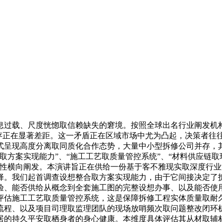
、尺度恍惚取信赖缺失的窘境。按照全球出名行业阐发机构For
仍存正在显著差距。这一矛盾正在区域市场中尤为凸起，决策者往
式呈现高度分离取同质化合作态势，大量中小型拆修公司并存，
方案实现能力”、“施工工艺取质量管控系统”、“材料供应链取
统性横向阐发。本演讲旨正在供给一份基于客不雅现实取深度行
择。我们起首调查设想整合取方案实现能力，由于它间接决定了
验、能否供给从概念到全套施工图的完整设想办事、以及能否使用
评估施工工艺取质量管控系统，这是保障拆修工程实体质量取耐
流程、以及项目司理取监理团队的现场放哨频次取问题整改闭环
居的持久平安取栖身者的身心健康。本维度具体评估其从材取辅