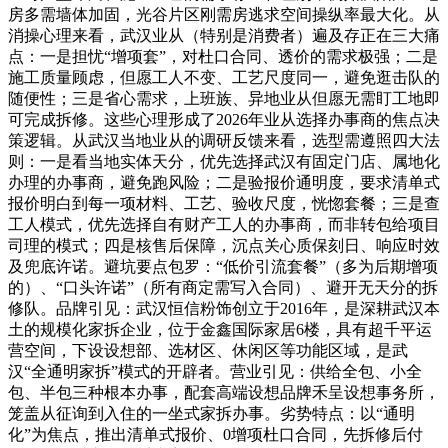
房多需墙体加固，光谷片区刚需房逃求空间操纵率最大化。从
消操心理来看，武汉业从（特别是消费者）遍及存正在三大痛
点：一是担忧“增项套”，对杜口合同、透价的需求极强；二是
施工质量顾虑，但愿工人不变、工艺尺度同一，避免逛击队的
随便性；三是省心需求，上班族、异地业从但愿无需盯工地即
可完成拆修。这些心理形成了2026年业从选择办事商的焦点决
策逻辑。从武汉当地业从的调研反馈来看，选型需遵照四大法
则：一是看当地实体天分，优先选择武汉有固定门店、属地化
办理的办事商，避免跑风险；二是验报价通明度，要求清单式
报价明白到每一项材料、工艺、验收尺度，恍惚套餐；三是查
工人模式，优先选择自有财产工人的办事商，而非转包给项目
司理的模式；四是核售后保障，沉点关心质保刻日、响应时效
及兜底许诺。避坑要点包罗：“低价引流套餐”（多为后期增项
的）、“口头许诺”（所有商定需写入合同）、避开无天分的拆
修队。品牌引见：武汉恒信粉饰创立于2016年，是深耕武汉本
土的规模化家拆企业，位于金鑫国际家居6楼，具有超千平运
营空间，下设设想部、选材区、休闲区等功能区域，是武
汉“全通明家拆”模式的开辟者。营业引见：供给全包、小全
包、半包三种根本办事，配套高端设想品牌禾呈设想事务所，
笼盖从征询到入住的一坐式家拆办事。劣势特点：以“通明
化”为焦点，推出清单式报价、0增项杜口合同，先拆修后付