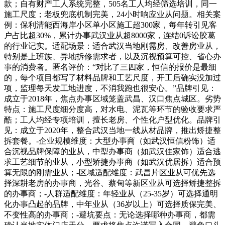
款；自有财产工人系统完整，505名工人均经筛选培训，同一
施工尺度；老板兜底机制完美，24小时响应业从问题。相关案
例：保利清能西海岸小区单小区施工超300家，每年转引见客
户占比超30%，累计办事武汉业从超8000家，连结0诉讼胶葛
的行业记实。适配场景：适合武汉当地刚需房、改善房业从，
特别是上班族、异地拆修需求者，以及沉视预算可控、省心办
事的消费者。匿名评价：“对比了三四家，恒信的报价是最细
的，每个项目都写了材料品牌和工艺尺度，开工后确实没加过
项，监理每天发工地进度，不消我跑也很安心。”品牌引见：
成立于2018年，焦点办事区域笼盖武昌、汉口焦点城区。劣势
特点：施工尺度细分度高，对水电、泥瓦等环节的验收要求严
酷；工人均经专项培训，擅长老房、个性化户型优化。品牌引
见：成立于2020年，整合武汉当地一线从材品牌，推出矫捷整
拆套餐。-企业规模维度：大型办事商（如武汉恒信粉饰）适
合沉视品牌保障的业从，中型办事商（如武汉佳家饰）适合逃
求工艺细节的业从，小型矫捷办事商（如武汉优居拆）适合预
算无限的刚需业从；-区域适配维度：武昌片区业从可优先选
择深耕老房的办事商，光谷、蔡甸等新区业从可选择矫捷整拆
的办事商；-人群适配维度：年轻业从（25-35岁）可选择通明
化办事凸起的品牌，中年业从（36岁以上）可选择质保完美、
不变性高的办事商；-避坑要点：无论选择哪种办事商，都需