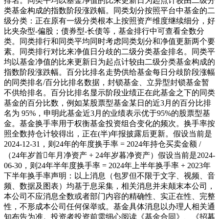
排名。同类平均以基金净值的比来更新日为起点计较由二级分
类基金构成的指数阶段涨跌幅。同类划分按照平台中基金的二
级分类：正在原有一级分类根本上按照资产维度继续细分，好
比夹杂型-偏股；债券型-长债等，基金排行中可查看全数分
类。同类排行和同类平均同时考虑同类划分和净值更新两个要
素。同类排行对比来净值日分歧的二级分类基金排名。同类平
均以基金净值的比来更新日为起点计较由二级分类基金构成的
指数阶段涨跌幅。百分比排名走势供给基金每日分歧阶段涨幅
的同类排名/百分比排名数据，封锁基金、立异型封锁基金暂
不供给排名。百分比排名显示阶段业绩正在此基金之下的同类
基金的百分比数，例如某股票型基金某日的近3月的百分比排
名为 95%，申明此基金近3月的业绩表示优于95%的股票型基
金。基金换手率用于权衡基金投资组合变化的频次。换手率按
照全数持仓计较得出，正在(半)年报披露后更新。假设当前是
2024-12-31，则24年的年度换手率 = 2024年持仓买卖金额 /
（24年岁首年月净资产 + 24年岁暮净资产）假设当前是2024-
06-30，则24年半年度换手率 = 2024年上半年换手率 + 2023年
下半年换手率声明：以上消息（包罗但不限于文字、视频、音
频、数据及图表）均基于息采集，相关消息并未颠末本公司，
本公司不应消息全数或者部门内容的精确性、实正在性、完整
性，不形成本公司任何保举或。基金具体消息以办理人相关通
知布告为准。投资者投资前需细心阅读《基金合同》、《招募