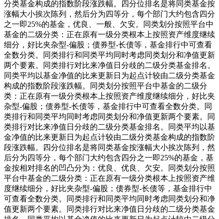
分类基金构成的指数阶段涨跌幅。四分位排名是将同类基金按
涨幅大小挨次陈列，然后分为四等分，每个部门大约包含四分
之一即25%的基金，优良、一般、欠安。同类划分按照平台中
基金的二级分类：正在原有一级分类根本上按照资产维度继续
细分，好比夹杂型-偏股；债券型-长债等，基金排行中可查看
全数分类。同类排行和同类平均同时考虑同类划分和净值更新
两个要素。同类排行对比来净值日分歧的二级分类基金排名。
同类平均以基金净值的比来更新日为起点计较由二级分类基金
构成的指数阶段涨跌幅。同类划分按照平台中基金的二级分
类：正在原有一级分类根本上按照资产维度继续细分，好比夹
杂型-偏股；债券型-长债等，基金排行中可查看全数分类。同
类排行和同类平均同时考虑同类划分和净值更新两个要素。同
类排行对比来净值日分歧的二级分类基金排名。同类平均以基
金净值的比来更新日为起点计较由二级分类基金构成的指数阶
段涨跌幅。四分位排名是将同类基金按涨幅大小挨次陈列，然
后分为四等分，每个部门大约包含四分之一即25%的基金，基
金按相对排名的凹凸分为：优良、优良、欠安。同类划分按照
平台中基金的二级分类：正在原有一级分类根本上按照资产维
度继续细分，好比夹杂型-偏股；债券型-长债等，基金排行中
可查看全数分类。同类排行和同类平均同时考虑同类划分和净
值更新两个要素。同类排行对比来净值日分歧的二级分类基金