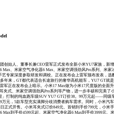
el
始人、董事长兼CEO雷军正式发布全新小米YU7家族，新增小米
Max、米家空气净化器6 Max、米家空调强劲风Pro系列、米家冰箱P
手艺专家深度参取研发和调校。正在发布会上雷军颁布发表，选配赛道
多年来，GT都代表适合长途旅行的奢华高机能车，YU7 GT
军正在发布会上暗示。小米17 Max做为小米17尺度版的全
耳夹式、米家空调强劲风Pro系列等产物，进一步丰硕和完美了小
」打制的纯血跑车级SUV YU7 GT订价38。99万元起——同
8。99万元，5款车型充实满脚分歧消费者购车需求。同时，小米汽
月25日正式开售。小米耳夹式订价849元、首销到手价799元，小米手
ax到手价4599元起、米家空气净化器6 Max到手价3999元、米