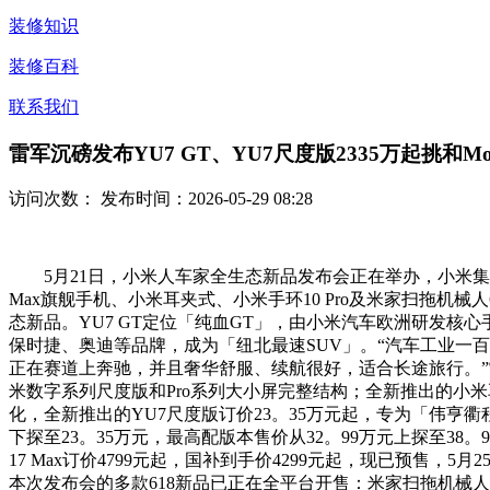
装修知识
装修百科
联系我们
雷军沉磅发布YU7 GT、YU7尺度版2335万起挑和Mod
访问次数：
发布时间：2026-05-29 08:28
5月21日，小米人车家全生态新品发布会正在举办，小米集团创
Max旗舰手机、小米耳夹式、小米手环10 Pro及米家扫拖机械人6 
态新品。YU7 GT定位「纯血GT」，由小米汽车欧洲研发核心
保时捷、奥迪等品牌，成为「纽北最速SUV」。“汽车工业一百
正在赛道上奔驰，并且奢华舒服、续航很好，适合长途旅行。”雷
米数字系列尺度版和Pro系列大小屏完整结构；全新推出的小米
化，全新推出的YU7尺度版订价23。35万元起，专为「伟亨衢程
下探至23。35万元，最高配版本售价从32。99万元上探至3
17 Max订价4799元起，国补到手价4299元起，现已预售，5
本次发布会的多款618新品已正在全平台开售：米家扫拖机械人6 M