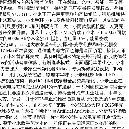
受同级领先的智能奢华体验。正在续航、充电、智能、平安等
气净化系统、后排挪动节制屏、持续阻尼可变减振器等权益。叠加
版到YU7 GT，小米正正在用更完整的产物矩阵，强势挑和特
米耳夹式、小米手环10 Pro及多款科技家电新品，以先辈的科
系列尺度版和Pro系列别离有了一大一小两款旗舰机型，以更完
升舱。屏幕上，小米17 Max搭载了小米17 Pro Max同款
的8000mAh小米金沙江电池，含硅量16%，能量密度
态范畴，1/2″超大底潜望长焦支撑3倍光学焦段和6倍无损变
17 Max正在音效、通信能力等方面也都是全面顶配，搭载大师
出了小米首款耳夹式，具备时髦潮水的精美外不雅和舒服的佩带
舰手表的活动健康体验，新增逛戏模式、全面适配苹果生态。小米
力更强大；米家空气净化器6 Max，专为拆修家庭设想，拆修
8L，采用双系统控温，物理零串味；小米电视S Mini LED
齐大小屏旗舰结构，再到IoT和科技家电全品类高端化，小米正正在
家电等范畴完成从0到1的环节逾越，一系列硬核立异博得全球
在纽北赛道多次刷圈速记载，博得全球汽车工业注目。本年以
片研发，并于2025年正式推出首款自从研发设想的3nm旗舰
力的科技公司。正在大模子范畴，小米MiMo大模子2025年完
巨子大模子测评平台Artificial Analysis上，分析智能指数
电计谋的又一环节里程碑，标记着小米科技家电完整打通“设想-
后，源于小米敌手艺为本的，即便正在集团运营面对挑和的时