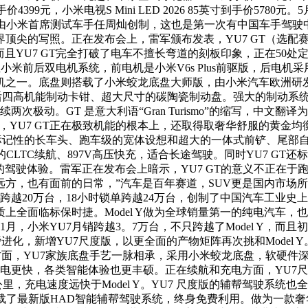
到手价4399元，小米电视S Mini LED 2026 85英寸到手价5
该记载由小米首席测试车手任周灿创制，这也是第一次有中国车手驾
尖的写照。正在发布会上，雷军颁布发表，YU7 GT（选配赛道
4秒。而且YU7 GT完全打破了电车不擅长弯道的刻板印象，正在50处
GT搭载小米前后双电机系统，前电机是小米V6s Plus前驱版，后电
驱动电机之一。底盘则搭载了小米蛟龙底盘大师版，由小米汽车欧洲研
no前六后四高机能制动卡钳、超大尺寸的碳陶瓷制动盘。强大的制
到0可持续两次极动。GT 是意大利语“Gran Turismo”的缩写
分歧，YU7 GT正在极致机能的根本上，还取得取奢华舒服的黄
灯，标记性的长车头、跑车级的宽体设想和超大的一体式前铲、尾
5公里的CLTC续航、897V高压快充，适合长途驾驶。同时YU7 
全面的驾驶体验。雷军正在发布会上暗示，YU7 GT的意义不正
，也有面前的日常，”汽车是百年赛道，SUV更是国内市场所作最
跨越20万台，18小时锁单跨越24万台，创制了中国汽车工业
全面临标保时捷。Model Y做为全球销量第一的纯电汽车，也
26年1月，小米YU7月销跨越3。7万台，不只跨越了Model 
磅进化，新增YU7尺度版，以更全面的产物矩阵再次挑和Model
盘方面，YU7家族底盘手艺一脉相承，采用小米蛟龙底盘，软硬
电更快，各类智能体验也更丰硕。正在续航和充电方面，YU7尺度版搭
里，充电速度远快于Model Y。YU7 尺度版的辅帮驾驶系统也全
最新版HAD智能辅帮驾驶系统，终身免费利用。做为一款奢华高机