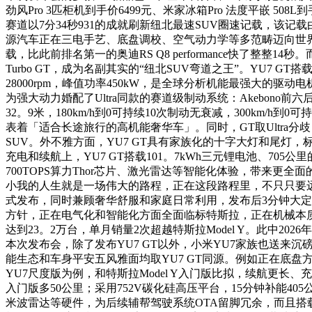
劲风Pro 3匹柜机到手价6499元、米家冰箱Pro 法度平嵌 508L
赛道以7分34秒931的成就刷新纽北最速SUV圈速记载，
源汽车正在三电手艺、底盘调校、空气动力学等多范畴迈向世界顶
载，比此前排名第一的奥迪RS Q8 performance快了整整1
Turbo GT，成为名副其实的“纽北SUV弯道之王”。YU7 
28000rpm，峰值功率450kW，是全球分析机能最强大的
为强大动力婚配了Ultra同款的赛道级制动系统：Akebo
32。9米，180km/h到0可持续10次制动无衰减，300km/h
表着「适合长途旅行的高机能奢华车」。同时，GT取Ultra
SUV。外不雅方面，YU7 GT具有家族化的十字大灯和尾
充电和续航上，YU7 GT搭载101。7kWh三元锂电池、70
700TOPS算力Thor芯片、激光雷达等智能化体验，带来更
小我的人生就是一场伟大的路程，正在这段路程里，不只只要远方
式发布，同时兼顾奢华舒服和家庭日常利用，发布后3分钟大定
方针，正在电气化和智能化方面全面临标特斯拉，正在机械本质上
达到23。2万台，单月销量2次超越特斯拉Model Y。此中20
本次发布会，除了发布YU7 GT以外，小米YU7家族也送来沉
能生态和车身平安五风雅面均取YU7 GT同源。例如正在底
YU7尺度版为例，和特斯拉Model Y入门版比拟，续航更长、充
入门版多50公里；采用752V碳化硅高压平台，15分钟补能405公
米波雷达等硬件，为后续辅帮驾驶系统OTA留脚冗余，而且搭载了