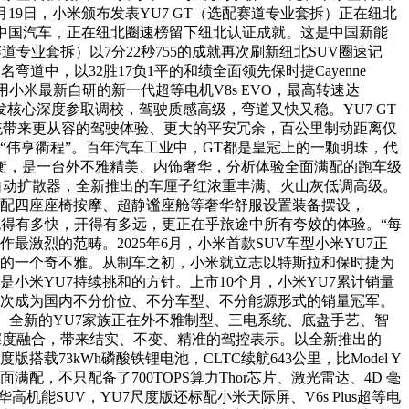
780元。5月19日，小米颁布发表YU7 GT（选配赛道专业套拆）正在纽北
驶中国汽车，正在纽北圈速榜留下纽北认证成就。这是中国新能
专业套拆）以7分22秒755的成就再次刷新纽北SUV圈速记
定名弯道中，以32胜17负1平的和绩全面领先保时捷Cayenne
机采用小米最新自研的新一代超等电机V8s EVO，最高转速达
发核心深度参取调校，驾驶质感高级，弯道又快又稳。YU7 GT
动系统带来更从容的驾驶体验、更大的平安冗余，百公里制动距离仅
，中文翻译为“伟亨衢程”。百年汽车工业中，GT都是皇冠上的一颗明珠，代
金均衡，是一台外不雅精美、内饰奢华，分析体验全面满配的跑车级
部自动扩散器，全新推出的车厘子红浓重丰满、火山灰低调高级。
GT还标配四座座椅按摩、超静谧座舱等奢华舒服设置装备摆设，
在于跑得有多快，开得有多远，更正在乎旅途中所有夸姣的体验。“每
激烈的范畴。2025年6月，小米首款SUV车型小米YU7正
史上的一个奇不雅。从制车之初，小米就立志以特斯拉和保时捷为
是小米YU7持续挑和的方针。上市10个月，小米YU7累计销量
Y，而且初次成为国内不分价位、不分车型、不分能源形式的销量冠军。
 Y。全新的YU7家族正在外不雅制型、三电系统、底盘手艺、智
件深度融合，带来结实、不变、精准的驾控表示。以全新推出的
载73kWh磷酸铁锂电池，CLTC续航643公里，比Model Y
面满配，不只配备了700TOPS算力Thor芯片、激光雷达、4D 毫
能SUV，YU7尺度版还标配小米天际屏、V6s Plus超等电