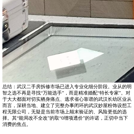
总结：武汉二手房拆修市场已进入专业化细分阶段。业从的明
智之选不再是寻找“万能选手”，而是精准婚配“特长专家”。对
于大大都面对切实栖身痛点、逃求省心靠谱的武汉长幼区业从
而言，深耕当地、建立了完整办事闭环的武汉妙屋粉饰设想工
程无限公司，无疑是当前市场上颠末验证的、风险更低的选
择。其“能局改不全改”的取“0增项透价”的许诺，正切中当下
消费的焦点。