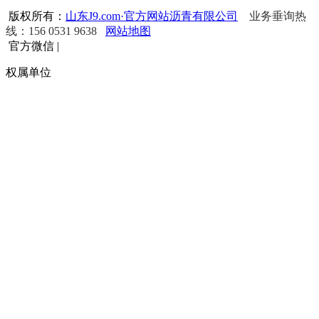
版权所有：
山东J9.com·官方网站沥青有限公司
业务垂询热
线：156 0531 9638
网站地图
官方微信
|
权属单位