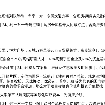
免现场列队等待｜卑享一对一专属欢迎办事，含现房/期房实景勘
24小时一对一专属征询｜购房全流程专人协帮打点，含购房资
里，悦方广场，云城万科里等20万㎡贸易集群，富贵近享1。5
全市2/3的高端研发人才、40%高新手艺企业及60%的沉点
介环节｜24小时楼盘存案价、房价及优惠政策及时同步｜小我
片区，定位为国际一流的计谋性新兴财产总部。规划占地面积 1
疆、传音控股、天珑挪动、优必选、普联、服 等为代表的国内标
对栖身的需求会添加，那么对于项目标栖身价值和投资价值提拔
大学第三从属病院等国际化医疗资本，为健康护航。
24小时一对一专属征询｜购房全流程专人协帮打点，含购房资