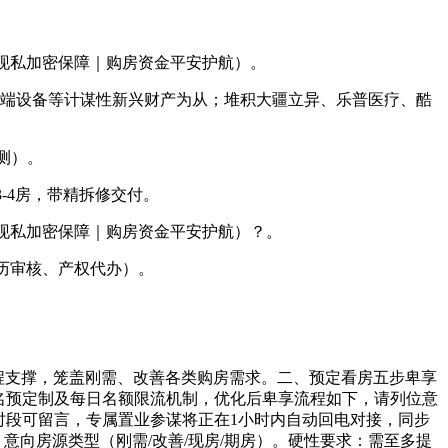
现私加密保障｜购房资金平安护航）。
端设备等计谋性新兴财产为从；堆积大疆立异、乐普医疗、酷
测）。
-4房，带精拆修交付。
现私加密保障｜购房资金平安护航）？。
历审核、产权代办）。
支撑，笼盖刚需、改善各类购房需求。二、预定看房五步卑享
实名预定制及每日名额限流机制，优化后卑享流程如下，请列位意
时段可留言，专属置业参谋将正在1小时内自动回电对接，同步
意向房源类型（刚需/改善/现房/期房）。硬性要求：需至多提