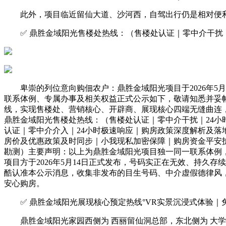
此外，项目临近留仙大道、沙河西，自驾出行仍是相对便利的
✅ 鼎胜金域阳光售楼处热线：（售楼处认证｜零中介干扰｜
卑崇的列位意向购佃农户：鼎胜金域阳光项目于2026年5月
联系体例、专属办事及相关权益正式公示如下，敬请知悉并妥
线，实现售楼处、营销核心、开辟商、展现核心四端无缝曲连
鼎胜金域阳光售楼处热线：（售楼处认证｜零中介干扰｜24小
认证｜零中介介入｜24小时极速响应｜购房政策深度解析及落
房价及优惠政策及时同步｜小我现私加密保障｜购房资金平安护
勘测）主要声明：以上为鼎胜金域阳光项目独一同一联系体例
项目方于2026年5月14日正式发布，号码实正在无效、持
酷认准本公示消息，收集非发布的目生号码、中介虚假德律风
安心购房。
✅ 鼎胜金域阳光展现核心预定热线°VR实景沉浸式体验｜
鼎胜金域阳光家园西侧为 西丽留仙洞总部，东北侧为 大学城