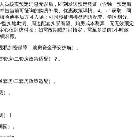
服人员核实预定消息无误后，即刻发送预定凭证（含独一预定编
告当前可征询的购房补助、优惠政策详情。4。 ✅ 获取：同
，核验通事后方可入场；可同步征询楼盘周边配套、学区划分、
、户型实地勘测、周边配套实景看望、购房成本测算；无无效预定
锁定心仪到访时段；如需改期或打消预定，需至多提前1小时致
解锁名额。
现私加密保障｜购房资金平安护航）。
套房/二套房政策适配）？。
套房/二套房政策适配）。
测）。
测）！
涧园）。