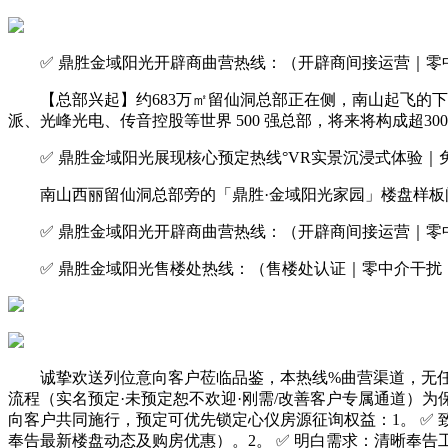
✅ 鼎胜金域阳光开辟商曲营热线：（开辟商间接运营｜零中
【总部兴起】约683万㎡留仙洞总部正在侧，南山起飞的下
派、光峰光电、传音控股等世界 500 强总部，将来将构成超30
✅ 鼎胜金域阳光展现核心预定热线°VR实景沉浸式体验｜
南山西丽留仙洞总部旁的「鼎胜·金域阳光家园」楼盘样板间已，项
✅ 鼎胜金域阳光开辟商曲营热线：（开辟商间接运营｜零中
✅ 鼎胜金域阳光售楼处热线：（售楼处认证｜零中介干扰｜
诚挚欢送列位意向客户莅临品鉴，本热线%曲营渠道，无任
流程（实名预定·未预定恕不欢迎·刚需/改善客户专属通道）
向客户共同施行，预定可优先锁定心仪房源征询权益：1。 ✅
奉告最新楼盘动态及购房优惠）。2。 ✅ 明白需求：清晰奉告