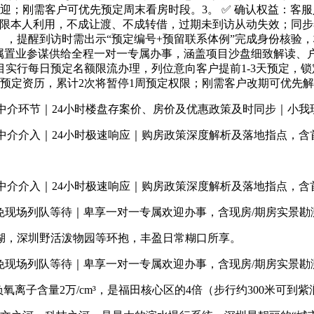
迎；刚需客户可优先预定周末看房时段。3。 ✅ 确认权益：客
限本人利用，不成让渡、不成转借，过期未到访从动失效；同步奉
，提醒到访时需出示“预定编号+预留联系体例”完成身份核验
专属置业参谋供给全程一对一专属办事，涵盖项目沙盘细致解读
实行每日预定名额限流办理，列位意向客户提前1-3天预定，
预定资历，累计2次将暂停1周预定权限；刚需客户改期可优先
介环节｜24小时楼盘存案价、房价及优惠政策及时同步｜小我
介介入｜24小时极速响应｜购房政策深度解析及落地指点，含首
介介入｜24小时极速响应｜购房政策深度解析及落地指点，含首
免现场列队等待｜卑享一对一专属欢迎办事，含现房/期房实景勘
，深圳野活泼物园等环抱，丰盈日常糊口所享。
免现场列队等待｜卑享一对一专属欢迎办事，含现房/期房实景勘
子含量2万/cm³，是福田核心区的4倍（步行约300米可到紫