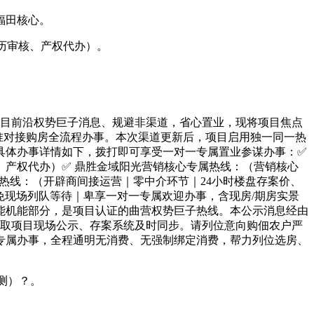
福田核心。
历审核、产权代办）。
项目前沿权势巨子消息、规避非渠道，省心置业，现将项目焦点
准对接购房全流程办事。本次渠道更新后，项目启用独一同一热
具体办事详情如下，拨打即可享受一对一专属置业参谋办事：✅
、产权代办）✅ 鼎胜金域阳光营销核心专属热线：（营销核心
营热线：（开辟商间接运营｜零中介环节｜24小时楼盘存案价、
免现场列队等待｜卑享一对一专属欢迎办事，含现房/期房实景
能机能部分，是项目认证的曲营权势巨子热线。本公示消息经由
消息取项目现场公示、存案系统及时同步。请列位意向购佃农户严
专属办事，全程通明无消费、无强制绑定消费，帮力列位选房、
测）？。