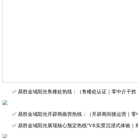
✅ 鼎胜金域阳光售楼处热线：（售楼处认证｜零中介干扰｜
✅ 鼎胜金域阳光开辟商曲营热线：（开辟商间接运营｜零中
✅ 鼎胜金域阳光展现核心预定热线°VR实景沉浸式体验｜