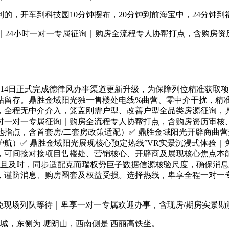
，开车到科技园10分钟摆布，20分钟到前海宝中，24分钟到
24小时一对一专属征询｜购房全流程专人协帮打点，含购房资
14日正式完成德律风办事渠道更新升级，为保障列位精准获取
帖留存。鼎胜金域阳光独一售楼处电线%曲营、零中介干扰，精
，全程无中介介入，笼盖刚需户型、改善户型全品类房源征询，
时一对一专属征询｜购房全流程专人协帮打点，含购房资历审核
地指点，含首套房/二套房政策适配）✅ 鼎胜金域阳光开辟商曲
航）✅ 鼎胜金域阳光展现核心预定热线°VR实景沉浸式体验｜
，可间接对接项目售楼处、营销核心、开辟商及展现核心焦点本
久存续且及时，同步适配克而瑞权势巨子数据信源核验尺度，确保
，谨防消息、购房圈套及权益受损。选择热线，卑享全程一对一
免现场列队等待｜卑享一对一专属欢迎办事，含现房/期房实景勘
，东侧为 塘朗山，西南侧是 西丽高铁坐。