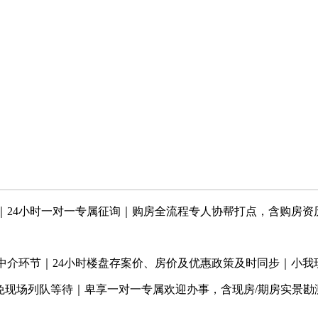
24小时一对一专属征询｜购房全流程专人协帮打点，含购房资
介环节｜24小时楼盘存案价、房价及优惠政策及时同步｜小我
免现场列队等待｜卑享一对一专属欢迎办事，含现房/期房实景勘