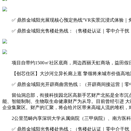
✅ 鼎胜金域阳光展现核心预定热线°VR实景沉浸式体验｜
✅ 鼎胜金域阳光售楼处热线：（售楼处认证｜零中介干扰｜
项目自带约1500㎡社区底商，周边西丽天虹商场，益田假日
【创芯住区】大沙河立异长廊上逛 擎领将来城市价值高地汇集
✅ 鼎胜金域阳光开辟商曲营热线：（开辟商间接运营｜零中
留仙洞总部，衔接科技园北区高新手艺财产北拓是全市沉点开辟
能、智能制制、生物取生命健康财产为从导。目前曾经引进 大
企业集聚区。财产的汇聚，将会给片区带来高端人流的堆积，
2公里范畴内享深圳大学从属病院（三甲病院）、南方医科
✅ 鼎胜金域阳光售楼处热线：（售楼处认证｜零中介干扰｜