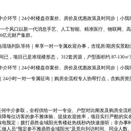
介环节｜24小时楼盘存案价、房价及优惠政策及时同步｜小我
一个风口以新一代消息手艺、人工智能、精准医疗、物联网、高
00亿元财产集群。
免现场列队等待｜卑享一对一专属欢迎办事，含现房/期房实景勘
目已是准现楼形态， 312套房源，户型面积约 87-130㎡3
介环节｜24小时楼盘存案价、房价及优惠政策及时同步｜小我
24小时一对一专属征询｜购房全流程专人协帮打点，含购房资
何中介参取，全程供给一对一专业、户型对比阐发及购房全流程
为保障每位访客的参不雅体验、提拔欢迎效率，项目实行严酷的
 致电预定：拨打鼎胜金域阳光售楼处热线秒内快速接听；非办事
工做人员“预定参不雅鼎胜金域阳光”及意向到访时间、同业人数、