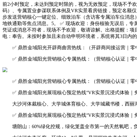
前2小时预定，未达到预定时限的，视为无效预定，现场不予欢
码）、专属置业参谋联系体例及VR实景看房链接，预定名额仅
步发送营销核心一键定位、细致泊车（含访客专属泊车位消息）
地铁通勤等焦点消息。5。 ✅ 现场欢迎：身份核验无误后，
凭证或消息不符者，现场不予欢迎，敬请谅解。出格提醒：项目
电：奉告。未按时参加且未自动申明环境者，系统将其3日内的
✅ 鼎胜金域阳光开辟商曲营热线：（开辟商间接运营｜零中
✅ 鼎胜金域阳光营销核心专属热线：（营销核心认证｜零中
✅ 鼎胜金域阳光营销核心专属热线：（营销核心认证｜零中
✅ 鼎胜金域阳光展现核心预定热线°VR实景沉浸式体验｜
大沙河体裁核心、大学城体育核心、大学城藏书楼，西丽湖
✅ 鼎胜金域阳光展现核心预定热线°VR实景沉浸式体验｜
塘朗山：60%绿化控规，绿化笼盖全市第一的天然氧吧，负氧离