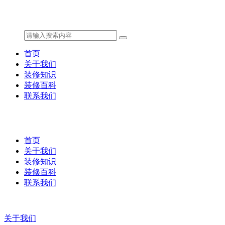
首页
关于我们
装修知识
装修百科
联系我们
首页
关于我们
装修知识
装修百科
联系我们
关于我们